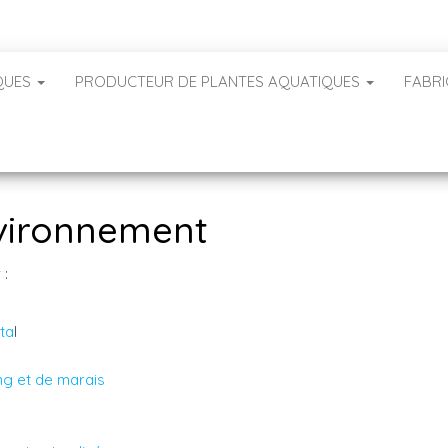
QUES
PRODUCTEUR DE PLANTES AQUATIQUES
FABRI
vironnement
 :
éta
l
ng et de marais